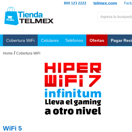
telmex.com
800 123 2222
Fact
Cobertura WiFi
Celulares
Teléfonos
Ofertas
Pagar Rec
/
Home
Cobertura WiFi
WiFi 5