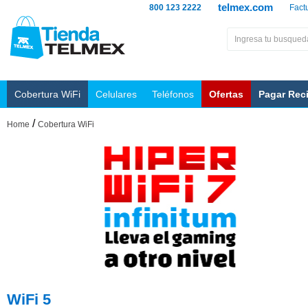
telmex.com
800 123 2222
Fact
Cobertura WiFi
Celulares
Teléfonos
Ofertas
Pagar Rec
/
Home
Cobertura WiFi
WiFi 5