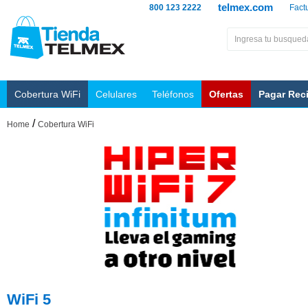
telmex.com
800 123 2222
Fact
Cobertura WiFi
Celulares
Teléfonos
Ofertas
Pagar Rec
/
Home
Cobertura WiFi
WiFi 5