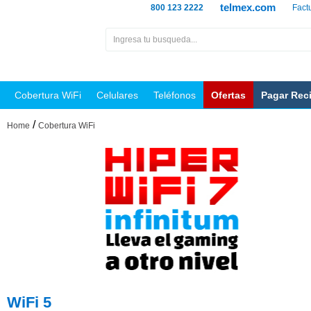
telmex.com
800 123 2222
Fact
Cobertura WiFi
Celulares
Teléfonos
Ofertas
Pagar Rec
/
Home
Cobertura WiFi
WiFi 5