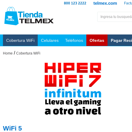
telmex.com
800 123 2222
Fact
Cobertura WiFi
Celulares
Teléfonos
Ofertas
Pagar Rec
/
Home
Cobertura WiFi
WiFi 5