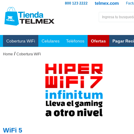
telmex.com
800 123 2222
Fact
Cobertura WiFi
Celulares
Teléfonos
Ofertas
Pagar Rec
/
Home
Cobertura WiFi
WiFi 5