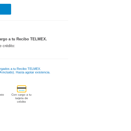
argo a tu Recibo TELMEX.
e crédito:
rgados a tu Recibo TELMEX.
 incluido). Hasta agotar existencia.
sto
Con cargo a tu
tarjeta de
crédito