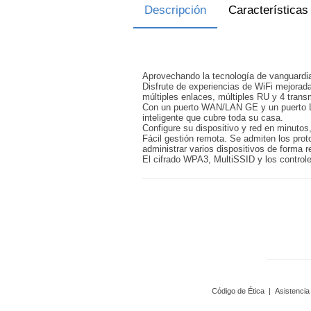
Descripción
Características
Aprovechando la tecnología de vanguardia
Disfrute de experiencias de WiFi mejora
múltiples enlaces, múltiples RU y 4 tran
Con un puerto WAN/LAN GE y un puerto LAN
inteligente que cubre toda su casa.
Configure su dispositivo y red en minutos,
Fácil gestión remota. Se admiten los pro
administrar varios dispositivos de forma 
El cifrado WPA3, MultiSSID y los control
Código de Ética
|
Asistencia