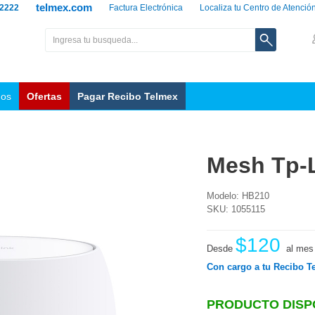
telmex.com
 2222
Factura Electrónica
Localiza tu Centro de Atenció
nos
Ofertas
Pagar Recibo Telmex
Mesh Tp-L
Modelo: HB210
SKU: 1055115
$120
Desde
al mes
Con cargo a tu Recibo T
PRODUCTO DISP