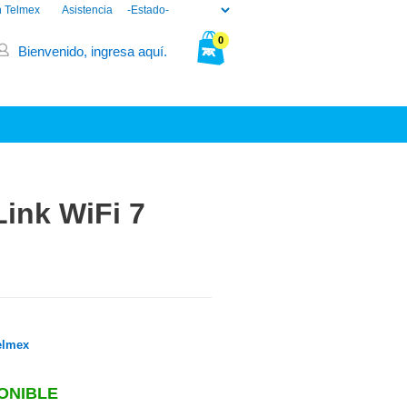
n Telmex
Asistencia
0
Bienvenido, ingresa aquí.
Tu bolsa está vacía.
ink WiFi 7
elmex
ONIBLE