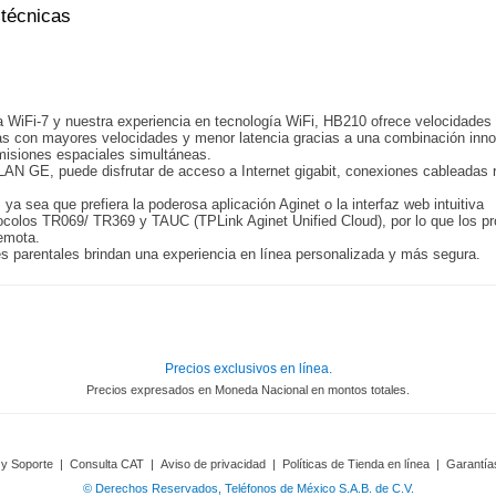
 técnicas
 WiFi-7 y nuestra experiencia en tecnología WiFi, HB210 ofrece velocidades
das con mayores velocidades y menor latencia gracias a una combinación in
smisiones espaciales simultáneas.
 GE, puede disfrutar de acceso a Internet gigabit, conexiones cableadas r
 ya sea que prefiera la poderosa aplicación Aginet o la interfaz web intuitiva
tocolos TR069/ TR369 y TAUC (TPLink Aginet Unified Cloud), por lo que los p
remota.
es parentales brindan una experiencia en línea personalizada y más segura.
Precios exclusivos en línea.
Precios expresados en Moneda Nacional en montos totales.
 y Soporte
|
Consulta CAT
|
Aviso de privacidad
|
Políticas de Tienda en línea
|
Garantía
© Derechos Reservados, Teléfonos de México S.A.B. de C.V.