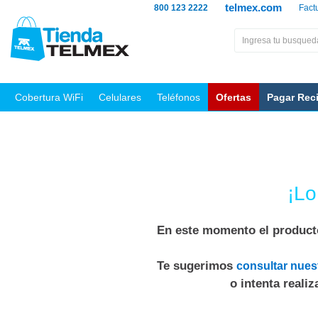
telmex.com
800 123 2222
Fact
Cobertura WiFi
Celulares
Teléfonos
Ofertas
Pagar Rec
¡Lo
En este momento el producto
Te sugerimos
consultar nues
o intenta reali