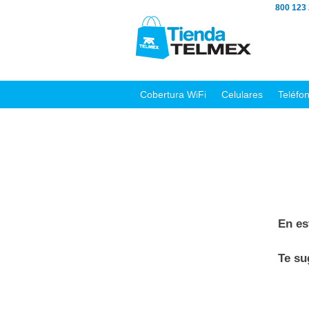
800 123
Cobertura WiFi
Celulares
Teléfo
En es
Te s