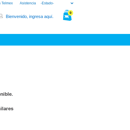
n Telmex
Asistencia
0
Bienvenido, ingresa aquí.
Tu bolsa está vacía.
nible.
ilares