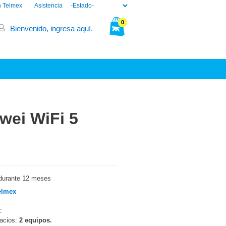
n Telmex
Asistencia
0
Bienvenido, ingresa aquí.
Tu bolsa está vacía.
wei WiFi 5
durante 12 meses
elmex
:
pacios:
2 equipos.