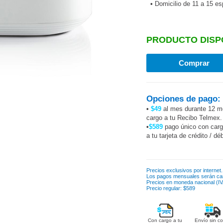
•
Domicilio de 11 a 15 e
PRODUCTO DISP
Opciones de pago:
•
$49
al mes durante 12 m
cargo a tu Recibo Telmex.
•
$589
pago único con car
a tu tarjeta de crédito / dé
Precios exclusivos por internet.
Los pagos mensuales serán ca
Precios en moneda nacional (IVA
Precio regular: $589
Con cargo a tu
Envío sin co