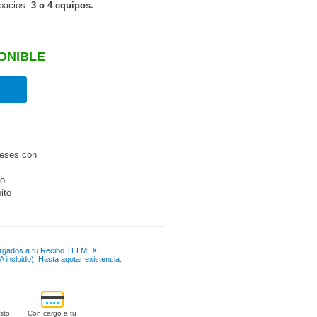
spacios:
3 o 4 equipos.
ONIBLE
eses con
go
bito
rgados a tu Recibo TELMEX.
 incluido). Hasta agotar existencia.
sto
Con cargo a tu