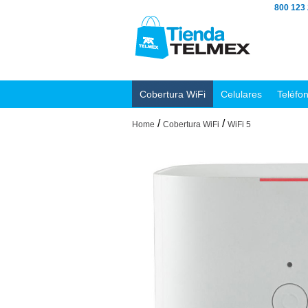
800 123
Cobertura WiFi
Celulares
Teléfo
/
/
Home
Cobertura WiFi
WiFi 5