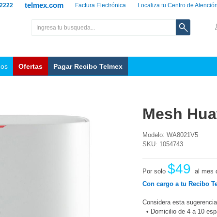
telmex.com
 2222
Factura Electrónica
Localiza tu Centro de Atenció
nos
Ofertas
Pagar Recibo Telmex
Mesh Hua
Modelo: WA8021V5
SKU: 1054743
$49
Por solo
al mes 
Con cargo a tu Recibo T
Considera esta sugerencia
•
Domicilio de 4 a 10 es