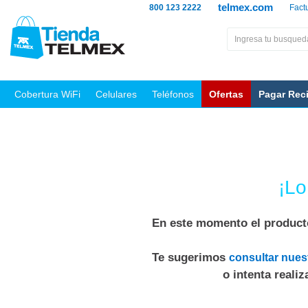
telmex.com
800 123 2222
Fact
Cobertura WiFi
Celulares
Teléfonos
Ofertas
Pagar Rec
¡Lo
En este momento el producto
Te sugerimos
consultar nues
o intenta reali