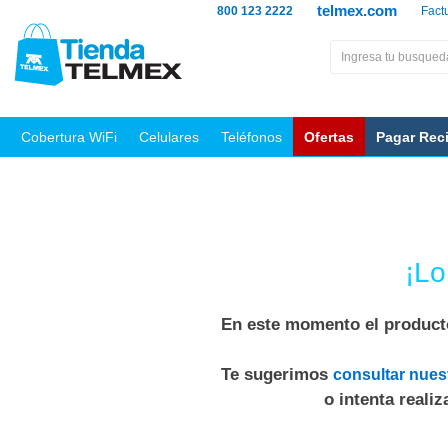
telmex.com
800 123 2222
Fact
Cobertura WiFi
Celulares
Teléfonos
Ofertas
Pagar Rec
¡Lo
En este momento el producto
Te sugerimos
consultar nues
o intenta reali