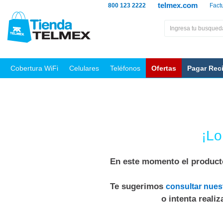
telmex.com
800 123 2222
Fact
Cobertura WiFi
Celulares
Teléfonos
Ofertas
Pagar Rec
¡Lo
En este momento el producto
Te sugerimos
consultar nues
o intenta reali