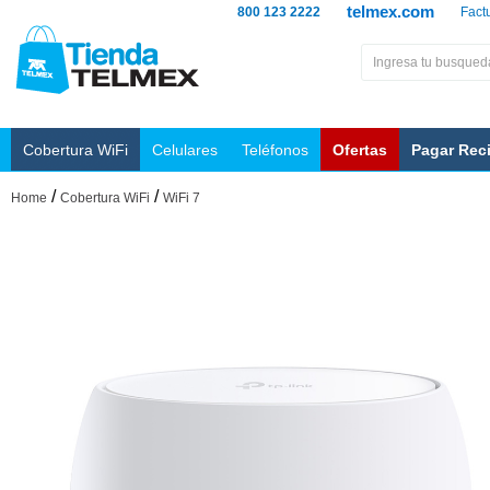
telmex.com
800 123 2222
Fact
Cobertura WiFi
Celulares
Teléfonos
Ofertas
Pagar Rec
/
/
Home
Cobertura WiFi
WiFi 7