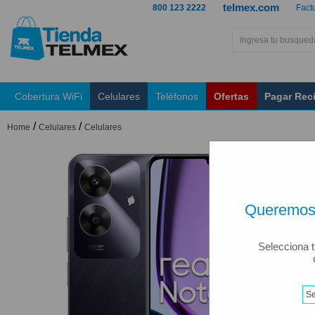
telmex.com
800 123 2222
Fact
Cobertura WiFi
Celulares
Teléfonos
Ofertas
Pagar Rec
/
/
Home
Celulares
Celulares
Queremos 
Selecciona t