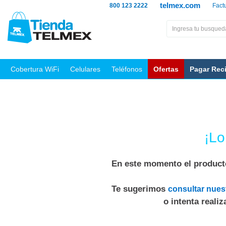
telmex.com
800 123 2222
Fact
Cobertura WiFi
Celulares
Teléfonos
Ofertas
Pagar Rec
¡Lo
En este momento el producto
Te sugerimos
consultar nues
o intenta reali