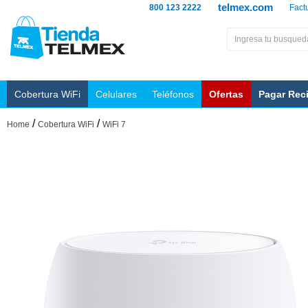
telmex.com
800 123 2222
Fact
Cobertura WiFi
Celulares
Teléfonos
Ofertas
Pagar Rec
/
/
Home
Cobertura WiFi
WiFi 7