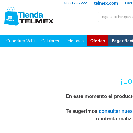
telmex.com
800 123 2222
Fact
Cobertura WiFi
Celulares
Teléfonos
Ofertas
Pagar Rec
¡Lo
En este momento el producto
Te sugerimos
consultar nues
o intenta reali