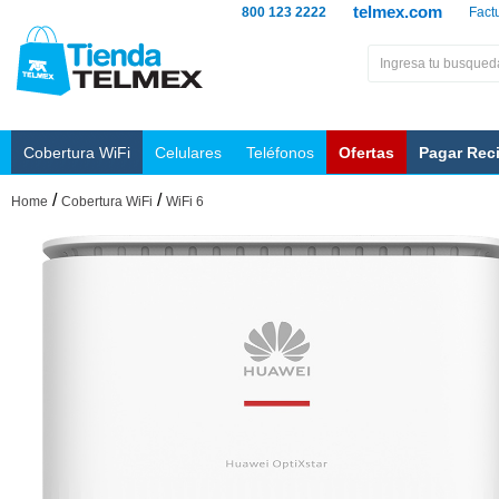
telmex.com
800 123 2222
Fact
Cobertura WiFi
Celulares
Teléfonos
Ofertas
Pagar Rec
/
/
Home
Cobertura WiFi
WiFi 6