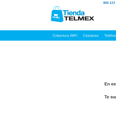
800 123
Cobertura WiFi
Celulares
Teléfo
En es
Te s