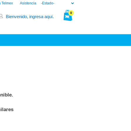
n Telmex
Asistencia
0
Bienvenido, ingresa aquí.
Tu bolsa está vacía.
nible.
ilares