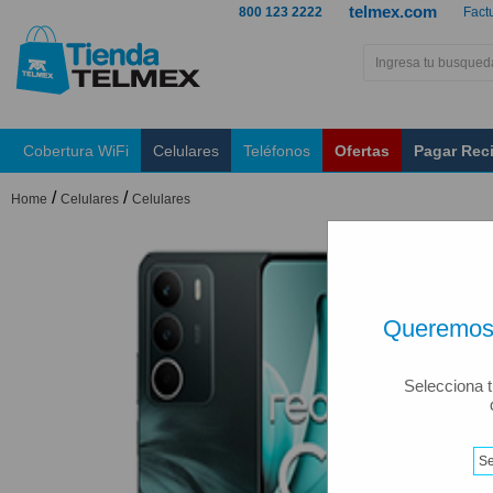
telmex.com
800 123 2222
Fact
Cobertura WiFi
Celulares
Teléfonos
Ofertas
Pagar Rec
/
/
Home
Celulares
Celulares
Queremos 
Selecciona t