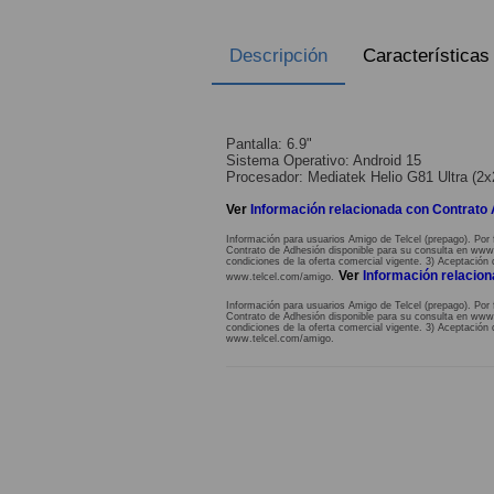
Descripción
Características
Pantalla: 6.9"
Sistema Operativo: Android 15
Procesador: Mediatek Helio G81 Ultra (
Ver
Información relacionada con Contrato
Información para usuarios Amigo de Telcel (prepago). Por 
Contrato de Adhesión disponible para su consulta en www.te
condiciones de la oferta comercial vigente. 3) Aceptación 
Ver
Información relacio
www.telcel.com/amigo.
Información para usuarios Amigo de Telcel (prepago). Por 
Contrato de Adhesión disponible para su consulta en www.te
condiciones de la oferta comercial vigente. 3) Aceptación 
www.telcel.com/amigo.