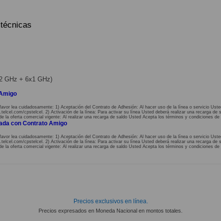
 técnicas
2x2 GHz + 6x1 GHz)
 Amigo
favor lea cuidadosamente: 1) Aceptación del Contrato de Adhesión: Al hacer uso de la línea o servicio Uste
lcel.com/cpstelcel. 2) Activación de la línea: Para activar su línea Usted deberá realizar una recarga de s
de la oferta comercial vigente: Al realizar una recarga de saldo Usted Acepta los términos y condiciones de 
nada con Contrato Amigo
favor lea cuidadosamente: 1) Aceptación del Contrato de Adhesión: Al hacer uso de la línea o servicio Uste
lcel.com/cpstelcel. 2) Activación de la línea: Para activar su línea Usted deberá realizar una recarga de s
de la oferta comercial vigente: Al realizar una recarga de saldo Usted Acepta los términos y condiciones de 
Precios exclusivos en línea.
Precios expresados en Moneda Nacional en montos totales.