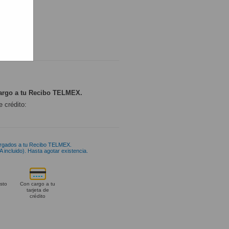
ONIBLE
argo a tu Recibo TELMEX.
e crédito:
rgados a tu Recibo TELMEX.
 incluido). Hasta agotar existencia.
sto
Con cargo a tu
tarjeta de
crédito