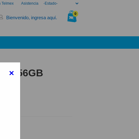
n Telmex
Asistencia
0
Bienvenido, ingresa aquí.
Tu bolsa está vacía.
5C 256GB
×
6GB VERDE
elmex