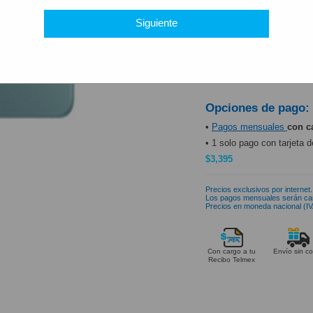
PRODUCTO DISP
Siguiente
Opciones de pago:
•
Pagos mensuales
con c
• 1 solo pago con tarjeta d
$3,395
Precios exclusivos por internet.
Los pagos mensuales serán ca
Precios en moneda nacional (IVA
Con cargo a tu
Envío sin co
Recibo Telmex