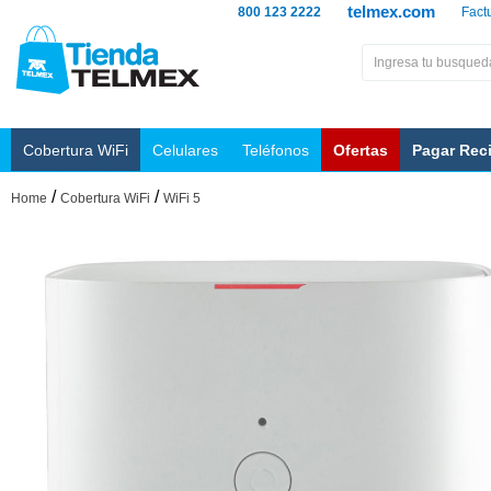
telmex.com
800 123 2222
Fact
Cobertura WiFi
Celulares
Teléfonos
Ofertas
Pagar Rec
/
/
Home
Cobertura WiFi
WiFi 5