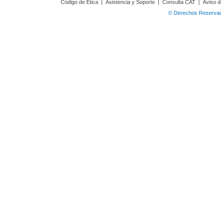
Código de Ética
|
Asistencia y Soporte
|
Consulta CAT
|
Aviso d
© Derechos Reservado