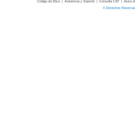
Código de Ética
|
Asistencia y Soporte
|
Consulta CAT
|
Aviso d
© Derechos Reservado