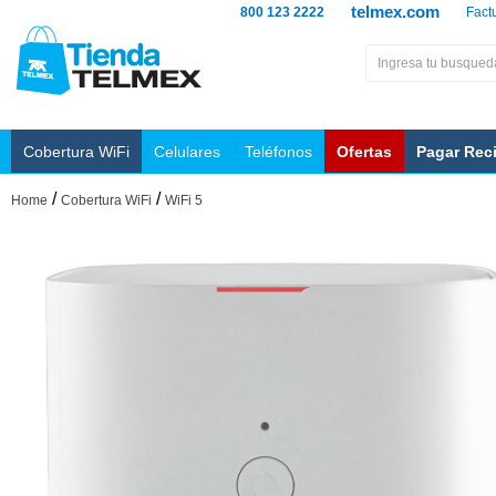
telmex.com
800 123 2222
Fact
Cobertura WiFi
Celulares
Teléfonos
Ofertas
Pagar Rec
/
/
Home
Cobertura WiFi
WiFi 5