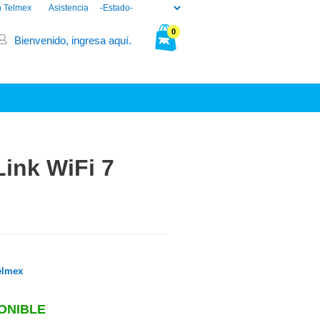
n Telmex
Asistencia
0
Bienvenido, ingresa aquí.
Tu bolsa está vacía.
ink WiFi 7
elmex
ONIBLE