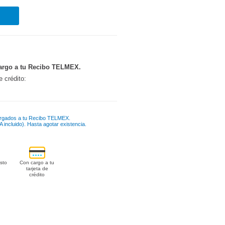
argo a tu Recibo TELMEX.
e crédito:
rgados a tu Recibo TELMEX.
 incluido). Hasta agotar existencia.
sto
Con cargo a tu
tarjeta de
crédito