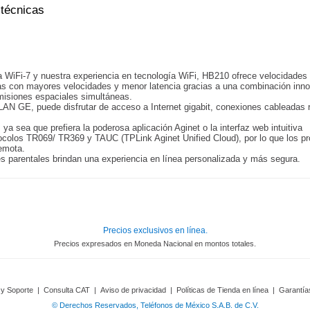
 técnicas
 WiFi-7 y nuestra experiencia en tecnología WiFi, HB210 ofrece velocidades
das con mayores velocidades y menor latencia gracias a una combinación in
smisiones espaciales simultáneas.
 GE, puede disfrutar de acceso a Internet gigabit, conexiones cableadas r
 ya sea que prefiera la poderosa aplicación Aginet o la interfaz web intuitiva
tocolos TR069/ TR369 y TAUC (TPLink Aginet Unified Cloud), por lo que los p
remota.
es parentales brindan una experiencia en línea personalizada y más segura.
Precios exclusivos en línea.
Precios expresados en Moneda Nacional en montos totales.
 y Soporte
|
Consulta CAT
|
Aviso de privacidad
|
Políticas de Tienda en línea
|
Garantía
© Derechos Reservados, Teléfonos de México S.A.B. de C.V.