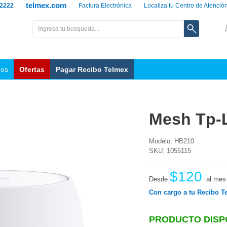
telmex.com
 2222
Factura Electrónica
Localiza tu Centro de Atenció
nos
Ofertas
Pagar Recibo Telmex
Mesh Tp-L
Modelo: HB210
SKU: 1055115
$120
Desde
al mes
Con cargo a tu Recibo T
PRODUCTO DISP