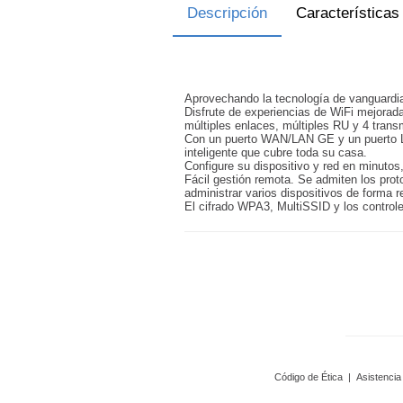
Descripción
Características
Aprovechando la tecnología de vanguardia
Disfrute de experiencias de WiFi mejora
múltiples enlaces, múltiples RU y 4 tran
Con un puerto WAN/LAN GE y un puerto LAN
inteligente que cubre toda su casa.
Configure su dispositivo y red en minutos,
Fácil gestión remota. Se admiten los pro
administrar varios dispositivos de forma 
El cifrado WPA3, MultiSSID y los control
Código de Ética
|
Asistencia