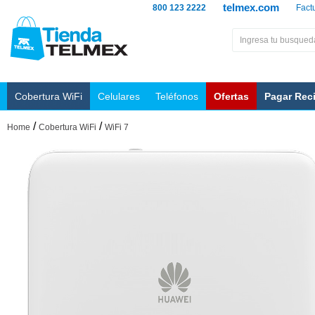
telmex.com
800 123 2222
Fact
Cobertura WiFi
Celulares
Teléfonos
Ofertas
Pagar Rec
/
/
Home
Cobertura WiFi
WiFi 7