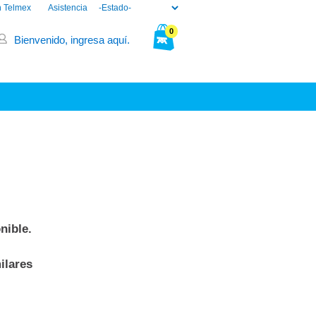
n Telmex
Asistencia
0
Bienvenido, ingresa aquí.
Tu bolsa está vacía.
nible.
ilares