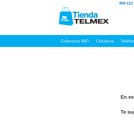
800 123
Cobertura WiFi
Celulares
Teléfo
En es
Te s