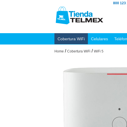
800 123
Cobertura WiFi
Celulares
Teléfo
/
/
Home
Cobertura WiFi
WiFi 5