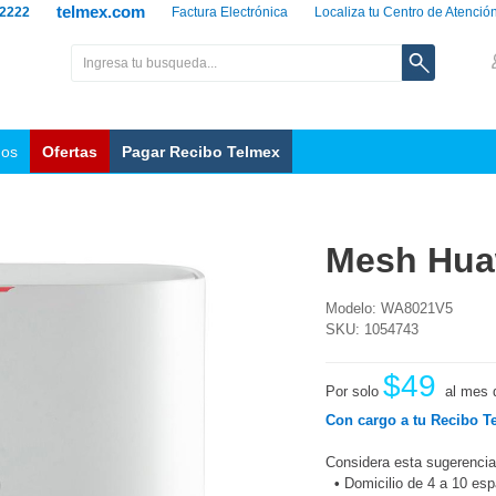
telmex.com
 2222
Factura Electrónica
Localiza tu Centro de Atenció
nos
Ofertas
Pagar Recibo Telmex
Mesh Hua
Modelo: WA8021V5
SKU: 1054743
$49
Por solo
al mes 
Con cargo a tu Recibo T
Considera esta sugerencia
•
Domicilio de 4 a 10 es