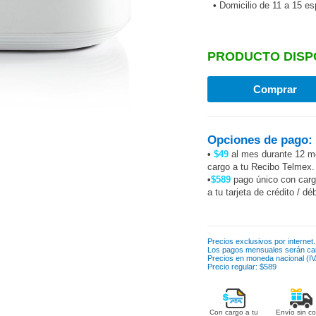
•
Domicilio de 11 a 15 e
PRODUCTO DISP
Opciones de pago:
•
$49
al mes durante 12 m
cargo a tu Recibo Telmex.
•
$589
pago único con car
a tu tarjeta de crédito / dé
Precios exclusivos por internet.
Los pagos mensuales serán ca
Precios en moneda nacional (IVA
Precio regular: $589
Con cargo a tu
Envío sin co