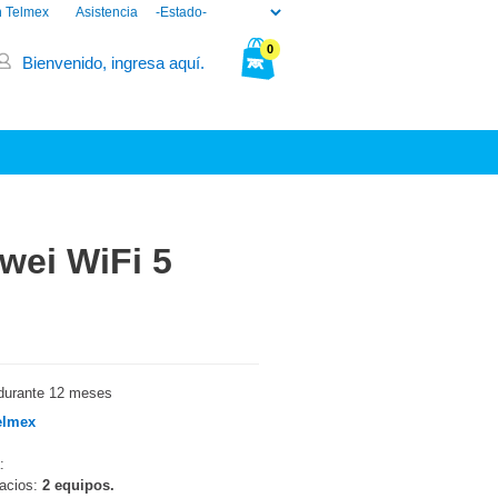
n Telmex
Asistencia
0
Bienvenido, ingresa aquí.
Tu bolsa está vacía.
wei WiFi 5
durante 12 meses
elmex
:
pacios:
2 equipos.