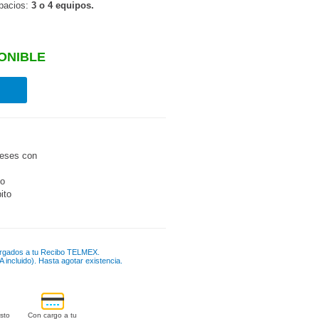
spacios:
3 o 4 equipos.
ONIBLE
eses con
go
bito
rgados a tu Recibo TELMEX.
 incluido). Hasta agotar existencia.
sto
Con cargo a tu