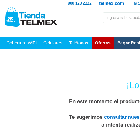
telmex.com
800 123 2222
Fact
Cobertura WiFi
Celulares
Teléfonos
Ofertas
Pagar Rec
¡Lo
En este momento el producto
Te sugerimos
consultar nues
o intenta reali