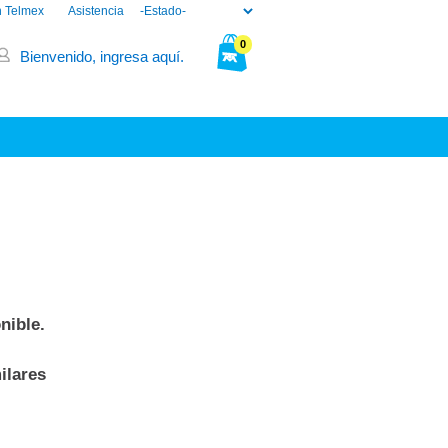
n Telmex
Asistencia
0
Bienvenido, ingresa aquí.
Tu bolsa está vacía.
nible.
ilares