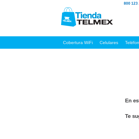
800 123
Cobertura WiFi
Celulares
Teléfo
En es
Te s