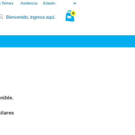
n Telmex
Asistencia
0
Bienvenido, ingresa aquí.
Tu bolsa está vacía.
nible.
ilares