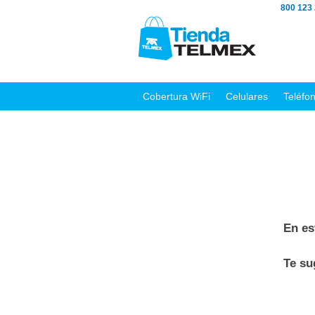
800 123
Cobertura WiFi
Celulares
Teléfo
En es
Te s