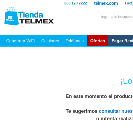
telmex.com
800 123 2222
Fact
Cobertura WiFi
Celulares
Teléfonos
Ofertas
Pagar Rec
¡Lo
En este momento el producto
Te sugerimos
consultar nues
o intenta reali