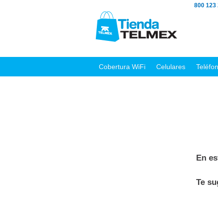
800 123
Cobertura WiFi
Celulares
Teléfo
En es
Te s