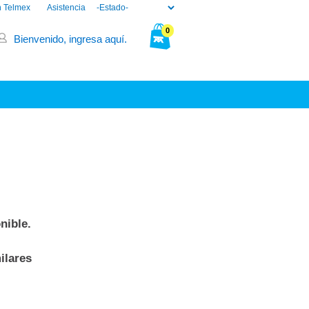
n Telmex
Asistencia
0
Bienvenido, ingresa aquí.
Tu bolsa está vacía.
nible.
ilares