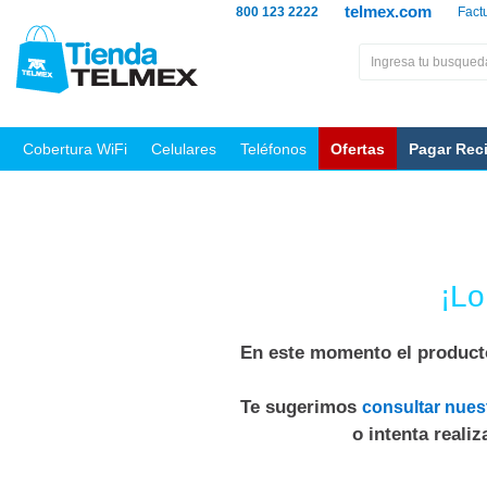
telmex.com
800 123 2222
Fact
Cobertura WiFi
Celulares
Teléfonos
Ofertas
Pagar Rec
¡Lo
En este momento el producto
Te sugerimos
consultar nues
o intenta reali