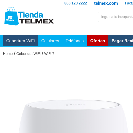
telmex.com
800 123 2222
Fact
Cobertura WiFi
Celulares
Teléfonos
Ofertas
Pagar Rec
/
/
Home
Cobertura WiFi
WiFi 7