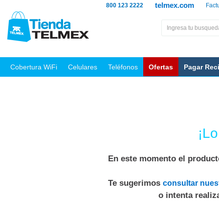
telmex.com
800 123 2222
Fact
Cobertura WiFi
Celulares
Teléfonos
Ofertas
Pagar Rec
¡Lo
En este momento el producto
Te sugerimos
consultar nues
o intenta reali