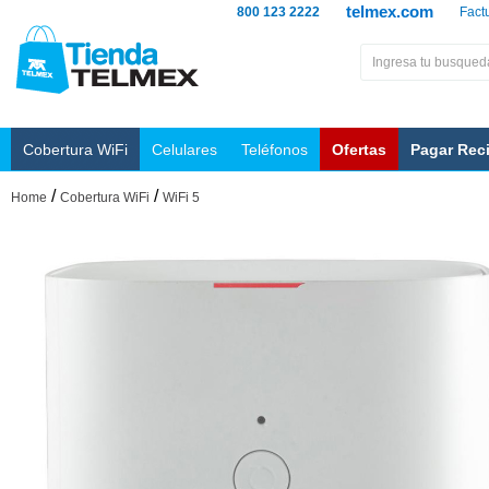
telmex.com
800 123 2222
Fact
Cobertura WiFi
Celulares
Teléfonos
Ofertas
Pagar Rec
/
/
Home
Cobertura WiFi
WiFi 5