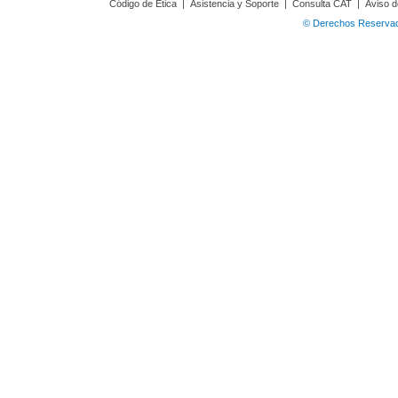
Código de Ética
|
Asistencia y Soporte
|
Consulta CAT
|
Aviso d
© Derechos Reservado