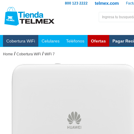
telmex.com
800 123 2222
Fact
Cobertura WiFi
Celulares
Teléfonos
Ofertas
Pagar Rec
/
/
Home
Cobertura WiFi
WiFi 7