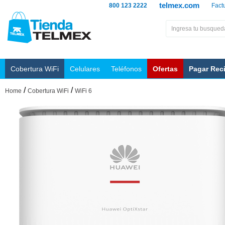
telmex.com
800 123 2222
Fact
Cobertura WiFi
Celulares
Teléfonos
Ofertas
Pagar Rec
/
/
Home
Cobertura WiFi
WiFi 6