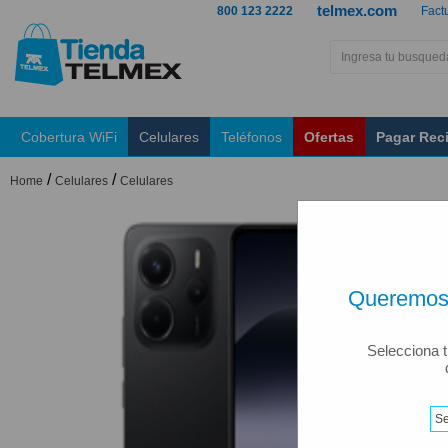
telmex.com
800 123 2222
Fact
Cobertura WiFi
Celulares
Teléfonos
Ofertas
Pagar Rec
/
/
Home
Celulares
Celulares
Queremos 
Selecciona t