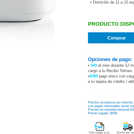
•
Domicilio de 11 a 15 e
PRODUCTO DISP
Opciones de pago:
•
$49
al mes durante 12 m
cargo a tu Recibo Telmex.
•
$589
pago único con car
a tu tarjeta de crédito / dé
Precios exclusivos por internet.
Los pagos mensuales serán ca
Precios en moneda nacional (IVA
Precio regular: $589
Con cargo a tu
Envío sin co