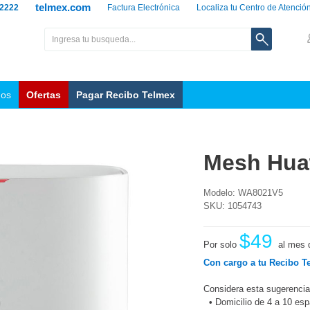
telmex.com
 2222
Factura Electrónica
Localiza tu Centro de Atenció
nos
Ofertas
Pagar Recibo Telmex
Mesh Hua
Modelo: WA8021V5
SKU: 1054743
$49
Por solo
al mes 
Con cargo a tu Recibo T
Considera esta sugerencia
•
Domicilio de 4 a 10 es