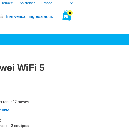
n Telmex
Asistencia
0
Bienvenido, ingresa aquí.
Tu bolsa está vacía.
wei WiFi 5
durante 12 meses
elmex
:
pacios:
2 equipos.