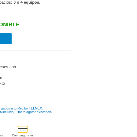
spacios:
3 o 4 equipos.
ONIBLE
eses con
go
bito
rgados a tu Recibo TELMEX.
 incluido). Hasta agotar existencia.
sto
Con cargo a tu