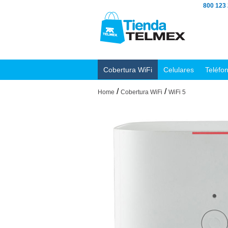
800 123
Cobertura WiFi
Celulares
Teléfo
/
/
Home
Cobertura WiFi
WiFi 5