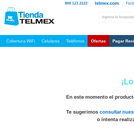
telmex.com
800 123 2222
Fact
Cobertura WiFi
Celulares
Teléfonos
Ofertas
Pagar Rec
¡Lo
En este momento el producto
Te sugerimos
consultar nues
o intenta reali