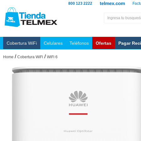
telmex.com
800 123 2222
Fact
Cobertura WiFi
Celulares
Teléfonos
Ofertas
Pagar Rec
/
/
Home
Cobertura WiFi
WiFi 6