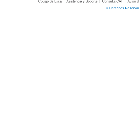
Código de Ética
|
Asistencia y Soporte
|
Consulta CAT
|
Aviso d
© Derechos Reservado