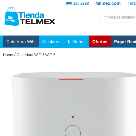
telmex.com
800 123 2222
Fact
Cobertura WiFi
Celulares
Teléfonos
Ofertas
Pagar Rec
/
/
Home
Cobertura WiFi
WiFi 5