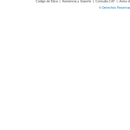
Código de Ética
|
Asistencia y Soporte
|
Consulta CAT
|
Aviso d
© Derechos Reservado