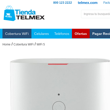
telmex.com
800 123 2222
Fact
Cobertura WiFi
Celulares
Teléfonos
Ofertas
Pagar Rec
/
/
Home
Cobertura WiFi
WiFi 5