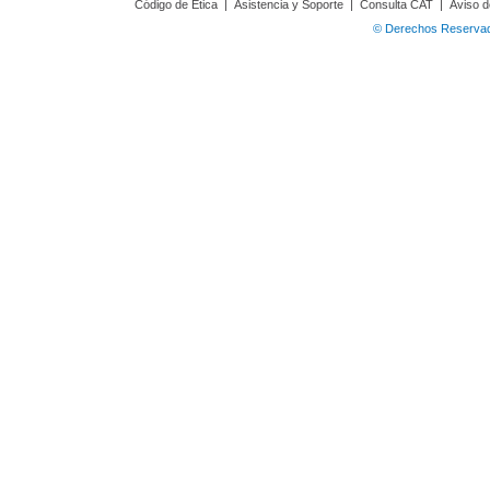
Código de Ética
|
Asistencia y Soporte
|
Consulta CAT
|
Aviso d
© Derechos Reservado