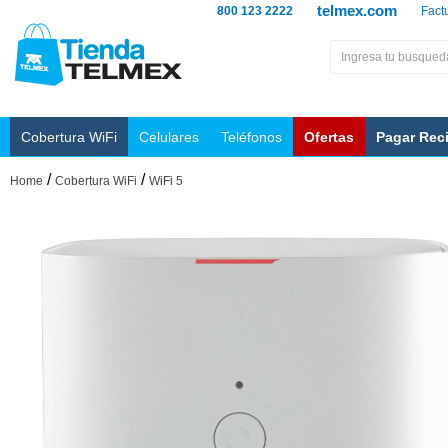
telmex.com
800 123 2222
Fact
Cobertura WiFi
Celulares
Teléfonos
Ofertas
Pagar Rec
/
/
Home
Cobertura WiFi
WiFi 5