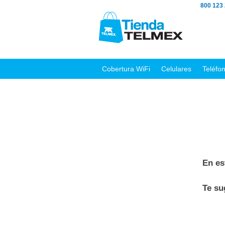
800 123
Cobertura WiFi
Celulares
Teléfo
En es
Te s