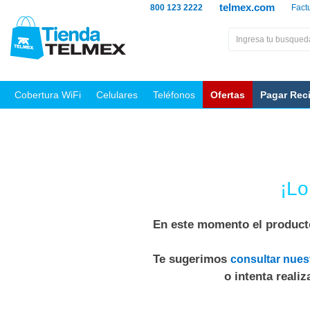
telmex.com
800 123 2222
Fact
Cobertura WiFi
Celulares
Teléfonos
Ofertas
Pagar Rec
¡Lo
En este momento el producto
Te sugerimos
consultar nues
o intenta reali