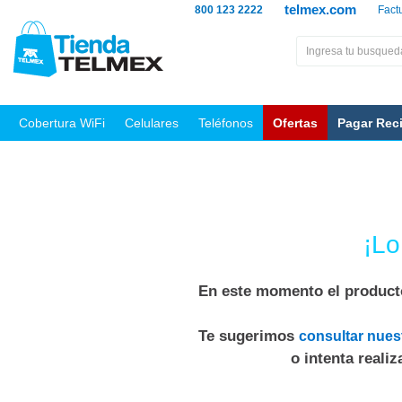
telmex.com
800 123 2222
Fact
Cobertura WiFi
Celulares
Teléfonos
Ofertas
Pagar Rec
¡Lo
En este momento el producto
Te sugerimos
consultar nues
o intenta reali