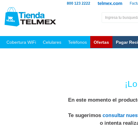
telmex.com
800 123 2222
Fact
Cobertura WiFi
Celulares
Teléfonos
Ofertas
Pagar Rec
¡Lo
En este momento el producto
Te sugerimos
consultar nues
o intenta reali